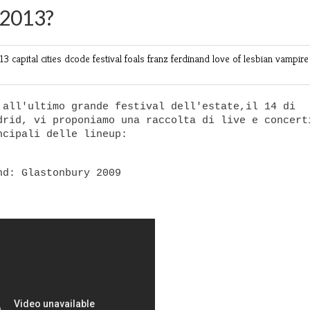
 2013?
013
capital cities
dcode
festival
foals
franz ferdinand
love of lesbian
vampire
 all'ultimo grande festival dell'estate,il 14 di
drid, vi proponiamo una raccolta di live e concert
ncipali delle lineup:
d: Glastonbury 2009