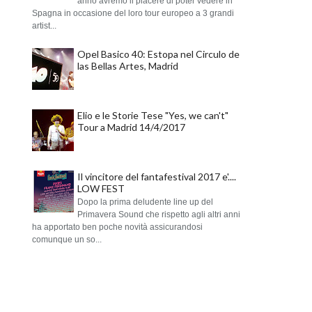
anno avremo il piacere di poter vedere in
Spagna in occasione del loro tour europeo a 3 grandi
artist...
Opel Basico 40: Estopa nel Circulo de
las Bellas Artes, Madrid
Elio e le Storie Tese "Yes, we can't"
Tour a Madrid 14/4/2017
Il vincitore del fantafestival 2017 e'....
LOW FEST
Dopo la prima deludente line up del
Primavera Sound che rispetto agli altri anni
ha apportato ben poche novità assicurandosi
comunque un so...