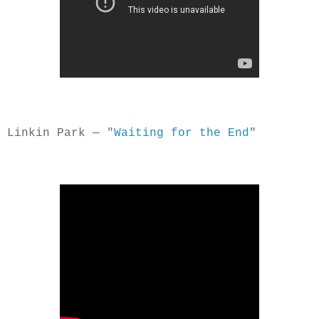
Linkin Park — "
Waiting for the End
"