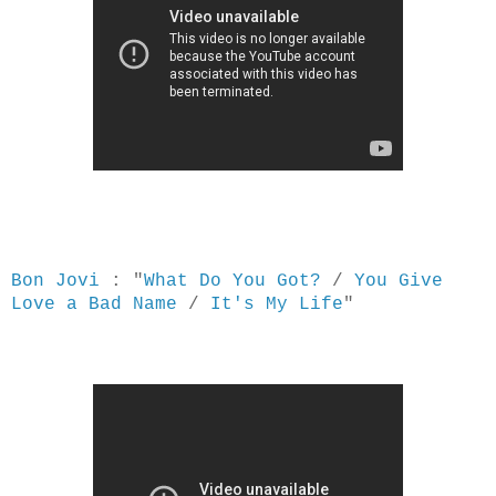
Bon Jovi
: "
What Do You Got?
/
You Give
Love a Bad Name
/
It's My Life
"