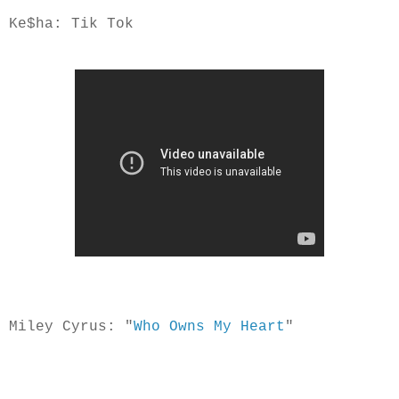
Ke$ha: Tik Tok
Miley Cyrus:
"
Who Owns My Heart
"